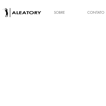
SOBRE
CONTATO
J
S
A
s
(